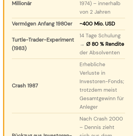
Millionär
1974) – innerhalb
von 2 Jahren
Vermögen Anfang 1980er
~400 Mio. USD
14 Tage Schulung
Turtle-Trader-Experiment
→
Ø 80 % Rendite
(1983)
der Absolventen
Erhebliche
Verluste in
Investoren-Fonds;
Crash 1987
trotzdem meist
Gesamtgewinn für
Anleger
Nach Crash 2000
– Dennis zieht
Rückzug aus Investoren-
sich aus dem