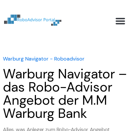
Robo-Advisor Anbieter
Ratgeber und Investmentwissen
Robo-Advisor Blog
Warburg Navigator - Roboadvisor
Warburg Navigator –
das Robo-Advisor
Angebot der M.M
Warburg Bank
Alles, was Anleger zum Robo-Advisor Angebot