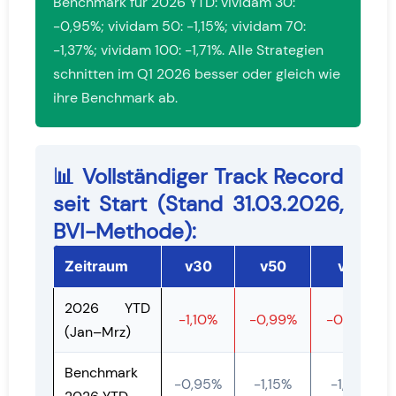
Benchmark für 2026 YTD: vividam 30:
-0,95%; vividam 50: -1,15%; vividam 70:
-1,37%; vividam 100: -1,71%. Alle Strategien
schnitten im Q1 2026 besser oder gleich wie
ihre Benchmark ab.
📊 Vollständiger Track Record
seit Start (Stand 31.03.2026,
BVI-Methode):
Zeitraum
v30
v50
v70
2026 YTD
-1,10%
-0,99%
-0,06%
(Jan–Mrz)
Benchmark
-0,95%
-1,15%
-1,37%