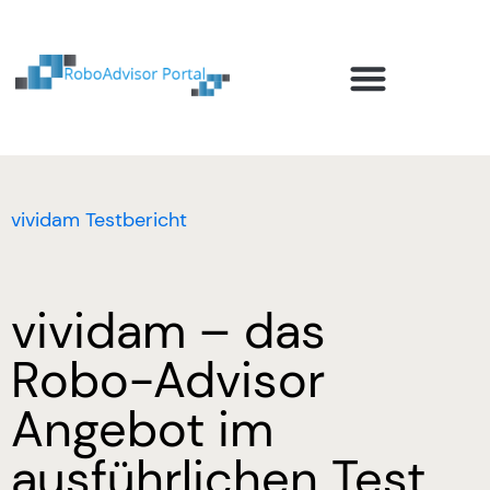
Robo-Advisor Anbieter
Ratgeber und Investmentwissen
Robo-Advisor Blog
vividam Testbericht
vividam – das
Robo-Advisor
Angebot im
ausführlichen Test