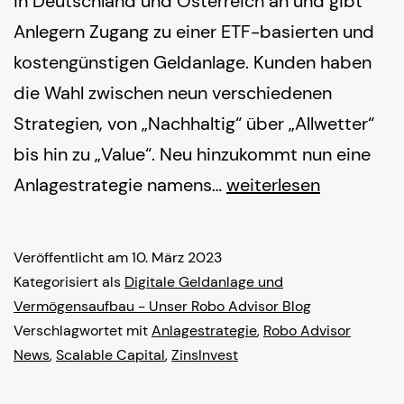
in Deutschland und Österreich an und gibt
Anlegern Zugang zu einer ETF-basierten und
kostengünstigen Geldanlage. Kunden haben
die Wahl zwischen neun verschiedenen
Strategien, von „Nachhaltig“ über „Allwetter“
bis hin zu „Value“. Neu hinzukommt nun eine
ZinsInvest
Anlagestrategie namens…
weiterlesen
–
neue
Veröffentlicht am
10. März 2023
Anlagestrategie
Kategorisiert als
Digitale Geldanlage und
bei
Vermögensaufbau - Unser Robo Advisor Blog
Verschlagwortet mit
Anlagestrategie
,
Robo Advisor
Scalable
News
,
Scalable Capital
,
ZinsInvest
Capital