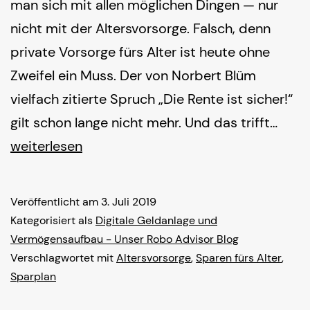
man sich mit allen möglichen Dingen — nur
nicht mit der Altersvorsorge. Falsch, denn
private Vorsorge fürs Alter ist heute ohne
Zweifel ein Muss. Der von Norbert Blüm
vielfach zitierte Spruch „Die Rente ist sicher!“
Alter
gilt schon lange nicht mehr. Und das trifft…
202
weiterlesen
–
Wora
Veröffentlicht am
3. Juli 2019
Frau
Kategorisiert als
Digitale Geldanlage und
acht
Vermögensaufbau - Unser Robo Advisor Blog
Verschlagwortet mit
Altersvorsorge
,
Sparen fürs Alter
,
sollt
Sparplan