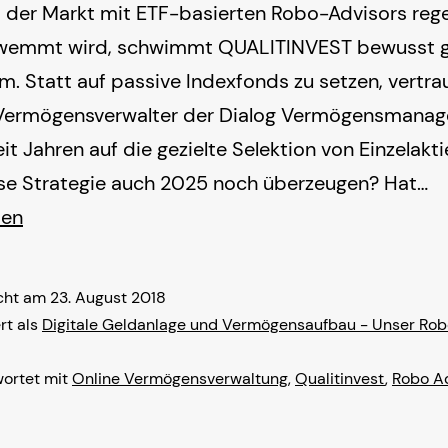
der Markt mit ETF-basierten Robo-Advisors rege
wemmt wird, schwimmt QUALITINVEST bewusst 
m. Statt auf passive Indexfonds zu setzen, vertra
 Vermögensverwalter der Dialog Vermögensmana
t Jahren auf die gezielte Selektion von Einzelakt
Q
se Strategie auch 2025 noch überzeugen? Hat…
–
sen
is
de
icht am
23. August 2018
N
rt als
Digitale Geldanlage und Vermögensaufbau - Unser Rob
a
ortet mit
Online Vermögensverwaltung
,
Qualitinvest
,
Robo A
P