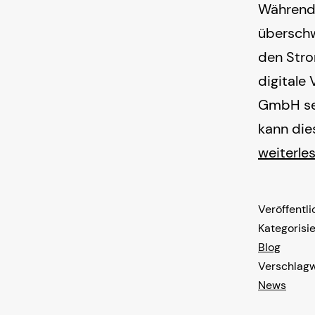
Während 
übersch
den Stro
digitale
GmbH sei
kann die
weiterle
Veröffentl
Kategorisie
Blog
Verschlagw
News