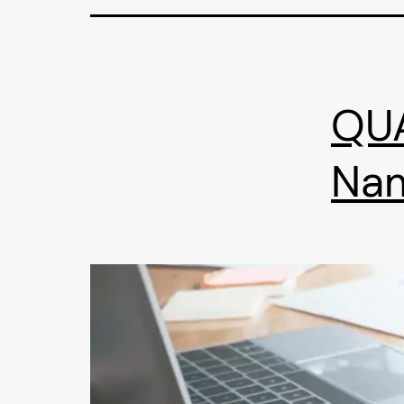
QUA
Na