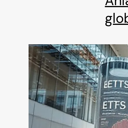
Anl
glo