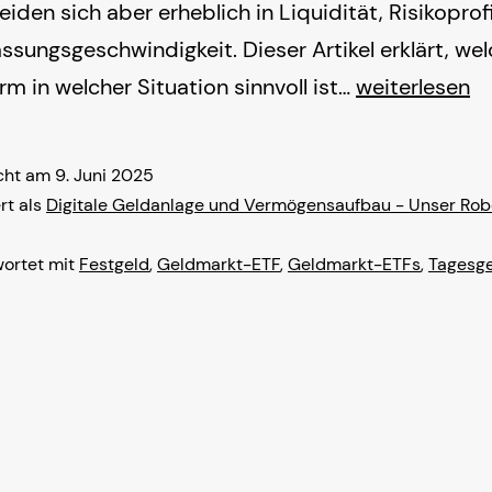
iden sich aber erheblich in Liquidität, Risikoprof
ssungsgeschwindigkeit. Dieser Artikel erklärt, we
Geldmarkt-
m in welcher Situation sinnvoll ist…
weiterlesen
ETFs,
Tagesgeld
icht am
9. Juni 2025
und
rt als
Digitale Geldanlage und Vermögensaufbau - Unser Rob
Festgeld
ortet mit
Festgeld
,
Geldmarkt-ETF
,
Geldmarkt-ETFs
,
Tagesg
–
Welche
Anlageform
passt
in
das