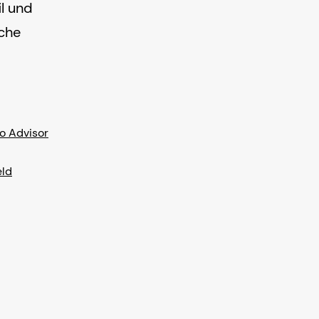
il und
lche
o Advisor
eld