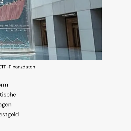
 ETF-Finanzdaten
orm
itische
agen
estgeld