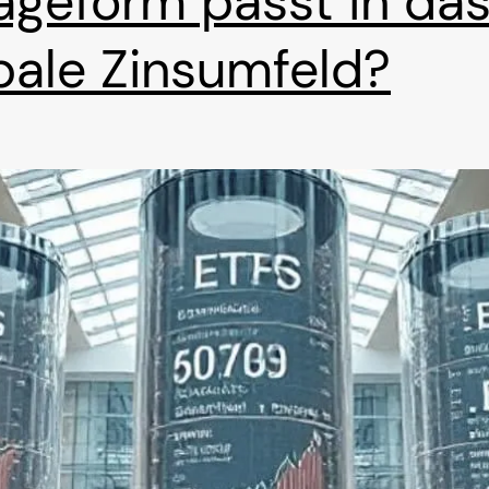
ageform passt in da
bale Zinsumfeld?