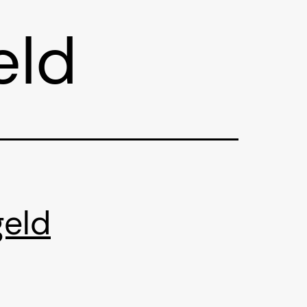
eld
geld