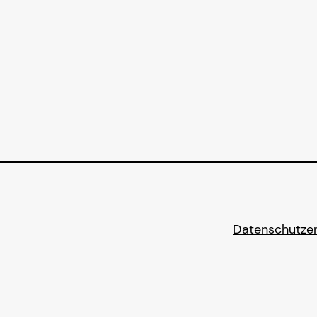
globale
Zinsumfeld?
Datenschutzer