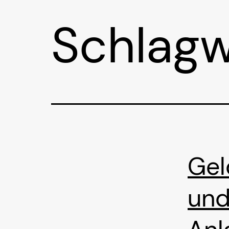
Schlagw
Gel
und