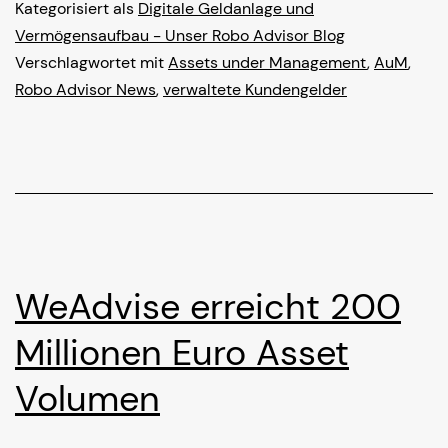
–
Kategorisiert als
Digitale Geldanlage und
die
Vermögensaufbau - Unser Robo Advisor Blog
Verschlagwortet mit
Assets under Management
,
AuM
,
Geheimniskrämerei
Robo Advisor News
,
verwaltete Kundengelder
der
Robo-
Advisor
WeAdvise erreicht 200
Millionen Euro Asset
Volumen