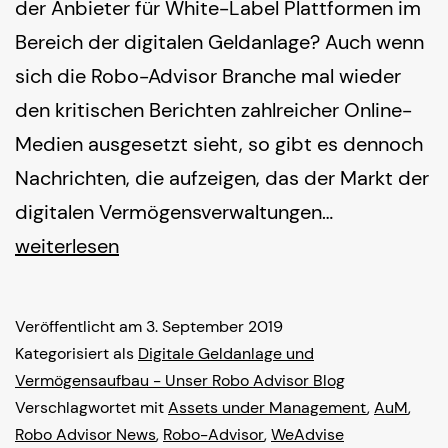
der Anbieter für White-Label Plattformen im
Bereich der digitalen Geldanlage? Auch wenn
sich die Robo-Advisor Branche mal wieder
den kritischen Berichten zahlreicher Online-
Medien ausgesetzt sieht, so gibt es dennoch
Nachrichten, die aufzeigen, das der Markt der
WeAdvise
digitalen Vermögensverwaltungen…
erreicht
weiterlesen
200
Millionen
Veröffentlicht am
3. September 2019
Euro
Kategorisiert als
Digitale Geldanlage und
Asset
Vermögensaufbau - Unser Robo Advisor Blog
Verschlagwortet mit
Assets under Management
,
AuM
,
Volumen
Robo Advisor News
,
Robo-Advisor
,
WeAdvise