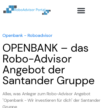
Robo-Advisor Anbieter
Ratgeber und Investmentwissen
Robo-Advisor Blog
Openbank - Roboadvisor
OPENBANK – das
Robo-Advisor
Angebot der
Santander Gruppe
Alles, was Anleger zum Robo-Advisor Angebot
"Openbank - Wir investieren für dich" der Santander
Gruppe